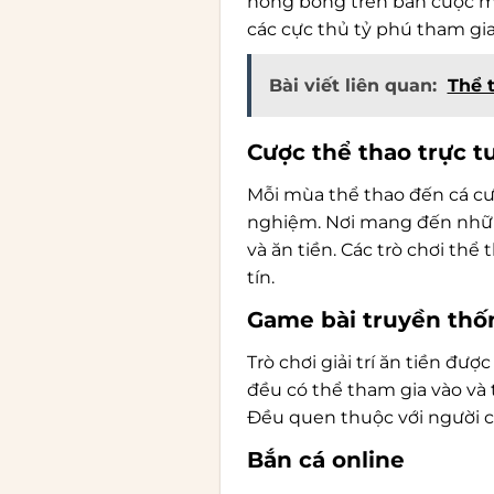
nóng bỏng trên bàn cược một
các cực thủ tỷ phú tham gia
Bài viết liên quan:
Thể 
Cược thể thao trực 
Mỗi mùa thể thao đến cá cượ
nghiệm. Nơi mang đến nhữn
và ăn tiền. Các trò chơi thể
tín.
Game bài truyền th
Trò chơi giải trí ăn tiền đư
đều có thể tham gia vào và 
Đều quen thuộc với người c
Bắn cá online