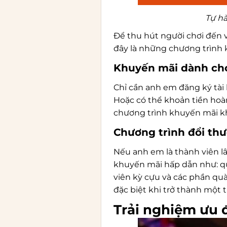
Tự h
Để thu hút người chơi đến v
đây là những chương trình k
Khuyến mãi dành ch
Chỉ cần anh em đăng ký tài k
Hoặc có thể khoản tiền hoàn
chương trình khuyến mãi kh
Chương trình đổi th
Nếu anh em là thành viên lâ
khuyến mãi hấp dẫn như: q
viên kỳ cựu và các phần qu
đặc biệt khi trở thành một t
Trải nghiệm ưu đ