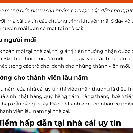
ào mang đến nhiều sản phẩm cá cược hấp dẫn cho người
ới nhà cái uy tín các chương trình khuyến mãi ở đây vô 
huyến mãi luôn có mặt tại nhà cái:
o người mới
hoản mới tại nhà cái, thì giá trị tiền thưởng nhận được 
 5% cho những người mới tham gia vào các trò chơi cá cư
ác trong các trò chơi dành cho những thành viên mới.
ưởng cho thành viên lâu năm
u năm của nhà cái uy tín thì việc nhận thưởng là điều h
uà sinh nhật hằng quý, hằng năm, hàng tháng, hoàn ti
à hấp dẫn hằng ngày. Đặc biệt anh em còn nhận về nhiều
hành viên lâu năm tại nhà cái.
iểm hấp dẫn tại nhà cái uy tín