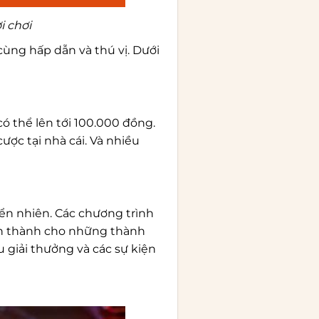
 chơi
cùng hấp dẫn và thú vị. Dưới
có thể lên tới 100.000 đồng.
ợc tại nhà cái. Và nhiều
iển nhiên. Các chương trình
ền thành cho những thành
 giải thưởng và các sự kiện