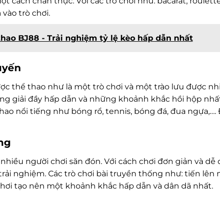
 cách chân thực. Với các trò chơi như: bacarat, roulett
 vào trò chơi.
thao BJ88 - Trải nghiệm tỷ lệ kèo hấp dẫn nhất
tuyến
c thể thao như là một trò chơi và một trào lưu được nh
g giải đầy hấp dẫn và những khoảnh khắc hồi hộp nhất
 thao nổi tiếng như bóng rổ, tennis, bóng đá, đua ngựa,….
ống
ợc nhiều người chơi săn đón. Với cách chơi đơn giản và d
trải nghiệm. Các trò chơi bài truyền thống như: tiến lên
hơi tạo nên một khoảnh khắc hấp dẫn và dân dã nhất.