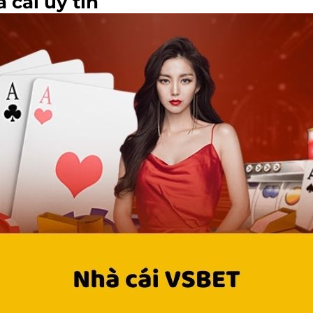
 cái uy tín