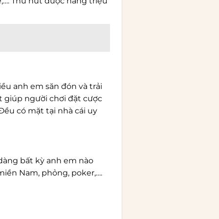
e,…. Thu hút được hàng triệu
iều anh em săn đón và trải
 giúp người chơi đặt cược
 Đều có mặt tại nhà cái uy
ễ dàng bất kỳ anh em nào
 miền Nam, phỏng, poker,….