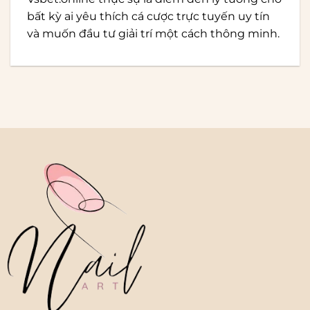
bất kỳ ai yêu thích cá cược trực tuyến uy tín
và muốn đầu tư giải trí một cách thông minh.