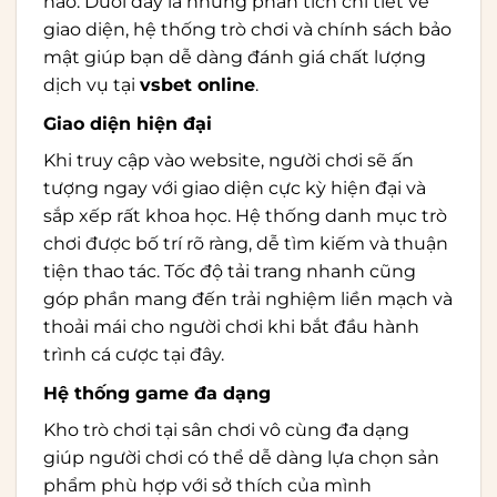
nào. Dưới đây là những phân tích chi tiết về
giao diện, hệ thống trò chơi và chính sách bảo
mật giúp bạn dễ dàng đánh giá chất lượng
dịch vụ tại
vsbet online
.
Giao diện hiện đại
Khi truy cập vào website, người chơi sẽ ấn
tượng ngay với giao diện cực kỳ hiện đại và
sắp xếp rất khoa học. Hệ thống danh mục trò
chơi được bố trí rõ ràng, dễ tìm kiếm và thuận
tiện thao tác. Tốc độ tải trang nhanh cũng
góp phần mang đến trải nghiệm liền mạch và
thoải mái cho người chơi khi bắt đầu hành
trình cá cược tại đây.
Hệ thống game đa dạng
Kho trò chơi tại sân chơi vô cùng đa dạng
giúp người chơi có thể dễ dàng lựa chọn sản
phẩm phù hợp với sở thích của mình