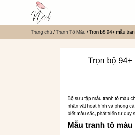
Bỏ
qua
nội
dung
Trang chủ
/
Tranh Tô Màu
/
Trọn bộ 94+ mẫu tran
Trọn bộ 94+ 
Bộ sưu tập mẫu tranh tô màu cho
nhân vật hoạt hình và phong cả
biết màu sắc, phát triển tư duy
Mẫu tranh tô màu 