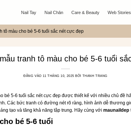
Nail Tay
Nail Chân
Care & Beauty
Web Stories
h tô màu cho bé 5-6 tuổi sắc nét cực đẹp
mẫu tranh tô màu cho bé 5-6 tuổi sắ
ĐĂNG VÀO
11 THÁNG 10, 2025
BỞI
THANH TRANG
 bé 5-6 tuổi sắc nét cực đẹp được thiết kế với nhiều chủ đề hấ
nh. Các bức tranh có đường nét rõ ràng, hình ảnh dễ thương g
 sáng tạo và tăng khả năng tập trung. Hãy cùng với
maunaildep
cho bé 5-6 tuổi