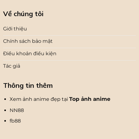
Về chúng tôi
Giới thiệu
Chính sách bảo mật
Điều khoản điều kiện
Tác giả
Thông tin thêm
Top ảnh anime
Xem ảnh anime đẹp tại
NN88
fb88