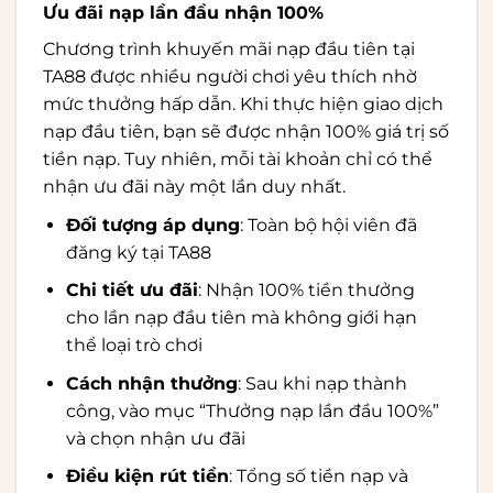
Ưu đãi nạp lần đầu nhận 100%
Chương trình khuyến mãi nạp đầu tiên tại
TA88 được nhiều người chơi yêu thích nhờ
mức thưởng hấp dẫn. Khi thực hiện giao dịch
nạp đầu tiên, bạn sẽ được nhận 100% giá trị số
tiền nạp. Tuy nhiên, mỗi tài khoản chỉ có thể
nhận ưu đãi này một lần duy nhất.
Đối tượng áp dụng
: Toàn bộ hội viên đã
đăng ký tại TA88
Chi tiết ưu đãi
: Nhận 100% tiền thưởng
cho lần nạp đầu tiên mà không giới hạn
thể loại trò chơi
Cách nhận thưởng
: Sau khi nạp thành
công, vào mục “Thưởng nạp lần đầu 100%”
và chọn nhận ưu đãi
Điều kiện rút tiền
: Tổng số tiền nạp và