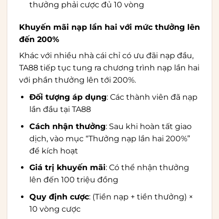
thưởng phải cược đủ 10 vòng
Khuyến mãi nạp lần hai với mức thưởng lên
đến 200%
Khác với nhiều nhà cái chỉ có ưu đãi nạp đầu,
TA88 tiếp tục tung ra chương trình nạp lần hai
với phần thưởng lên tới 200%.
Đối tượng áp dụng
: Các thành viên đã nạp
lần đầu tại TA88
Cách nhận thưởng
: Sau khi hoàn tất giao
dịch, vào mục “Thưởng nạp lần hai 200%”
để kích hoạt
Giá trị khuyến mãi
: Có thể nhận thưởng
lên đến 100 triệu đồng
Quy định cược
: (Tiền nạp + tiền thưởng) ×
10 vòng cược