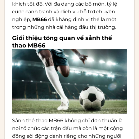
khích tột độ. Với đa dạng các bộ môn, tỷ lệ
cược cạnh tranh và dịch vụ hỗ trợ chuyên
nghiệp,
MB66
đã khẳng định vị thế là một
trong những nhà cái hàng đầu thị trường.
Giới thiệu tổng quan về sảnh thể
thao MB66
Sảnh thể thao MB66 không chỉ đơn thuần là
nơi tổ chức các trận đấu mà còn là một cộng
đồng sôi động dành riêng cho những người