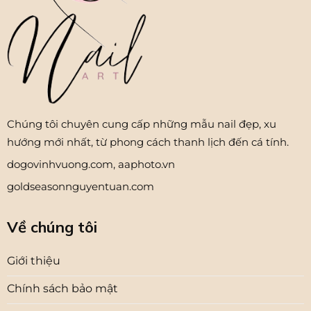
Chúng tôi chuyên cung cấp những mẫu nail đẹp, xu
hướng mới nhất, từ phong cách thanh lịch đến cá tính.
dogovinhvuong.com
,
aaphoto.vn
goldseasonnguyentuan.com
Về chúng tôi
Giới thiệu
Chính sách bảo mật