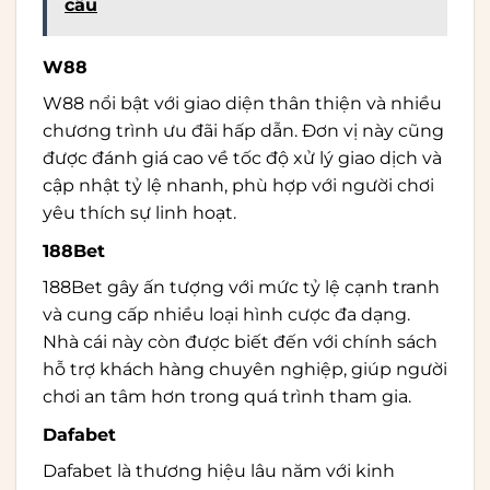
cầu
W88
W88 nổi bật với giao diện thân thiện và nhiều
chương trình ưu đãi hấp dẫn. Đơn vị này cũng
được đánh giá cao về tốc độ xử lý giao dịch và
cập nhật tỷ lệ nhanh, phù hợp với người chơi
yêu thích sự linh hoạt.
188Bet
188Bet gây ấn tượng với mức tỷ lệ cạnh tranh
và cung cấp nhiều loại hình cược đa dạng.
Nhà cái này còn được biết đến với chính sách
hỗ trợ khách hàng chuyên nghiệp, giúp người
chơi an tâm hơn trong quá trình tham gia.
Dafabet
Dafabet là thương hiệu lâu năm với kinh