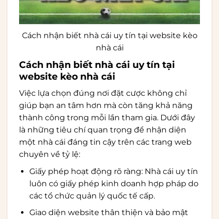
Cách nhận biết nhà cái uy tín tại website kèo
nhà cái
Cách nhận biết nhà cái uy tín tại
website kèo nhà cái
Việc lựa chọn đúng nơi đặt cược không chỉ
giúp bạn an tâm hơn mà còn tăng khả năng
thành công trong mỗi lần tham gia. Dưới đây
là những tiêu chí quan trọng để nhận diện
một nhà cái đáng tin cậy trên các trang web
chuyên về tỷ lệ:
Giấy phép hoạt động rõ ràng: Nhà cái uy tín
luôn có giấy phép kinh doanh hợp pháp do
các tổ chức quản lý quốc tế cấp.
Giao diện website thân thiện và bảo mật