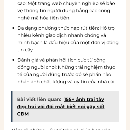
cao: Một trang web chuyên nghiệp sẽ bảo
vệ thông tin người dùng bằng các công
nghệ mã hóa tiên tiến.
Đa dạng phương thức nạp rút tiền: Hỗ trợ
nhiều kênh giao dịch nhanh chóng và
minh bạch là dấu hiệu của một đơn vị đáng
tin cậy.
Đánh giá và phản hồi tích cực từ cộng
đồng người chơi: Những trải nghiệm thực
tế của người dùng trước đó sẽ phần nào
phản ánh chất lượng và uy tín của nhà cái.
Bài viết liên quan:
155+ ảnh trai tây
đẹp trai với đôi mắt biết nói gây sốt
CĐM