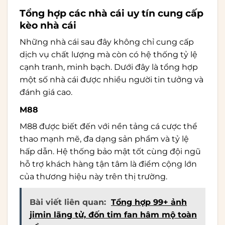
Tổng hợp các nhà cái uy tín cung cấp
kèo nhà cái
Những nhà cái sau đây không chỉ cung cấp
dịch vụ chất lượng mà còn có hệ thống tỷ lệ
cạnh tranh, minh bạch. Dưới đây là tổng hợp
một số nhà cái được nhiều người tin tưởng và
đánh giá cao.
M88
M88 được biết đến với nền tảng cá cược thể
thao mạnh mẽ, đa dạng sản phẩm và tỷ lệ
hấp dẫn. Hệ thống bảo mật tốt cùng đội ngũ
hỗ trợ khách hàng tận tâm là điểm cộng lớn
của thương hiệu này trên thị trường.
Bài viết liên quan:
Tổng hợp 99+ ảnh
jimin lãng tử, đốn tim fan hâm mộ toàn