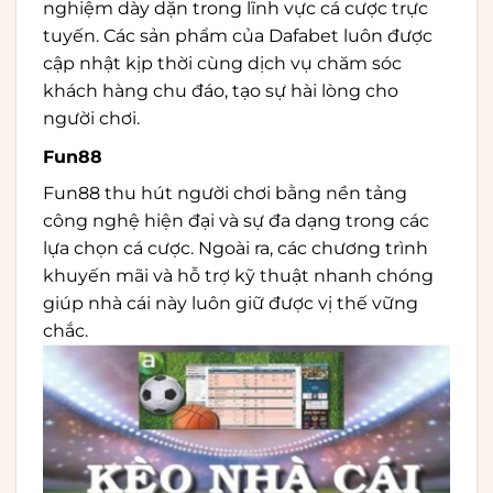
nghiệm dày dặn trong lĩnh vực cá cược trực
tuyến. Các sản phẩm của Dafabet luôn được
cập nhật kịp thời cùng dịch vụ chăm sóc
khách hàng chu đáo, tạo sự hài lòng cho
người chơi.
Fun88
Fun88 thu hút người chơi bằng nền tảng
công nghệ hiện đại và sự đa dạng trong các
lựa chọn cá cược. Ngoài ra, các chương trình
khuyến mãi và hỗ trợ kỹ thuật nhanh chóng
giúp nhà cái này luôn giữ được vị thế vững
chắc.