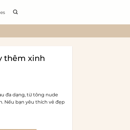
ies
ay thêm xinh
àu đa dạng, từ tông nude
h. Nếu bạn yêu thích vẻ đẹp