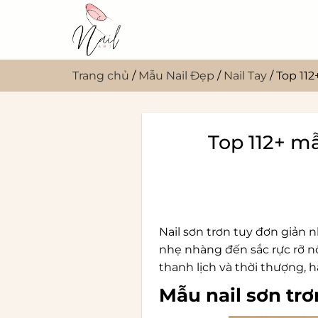
Bỏ
qua
nội
dung
Trang chủ
/
Mẫu Nail Đẹp
/
Nail Tay
/
Top 112
Top 112+ mẫ
Nail sơn trơn tuy đơn giản
nhẹ nhàng đến sắc rực rỡ n
thanh lịch và thời thượng,
Mẫu nail sơn tr