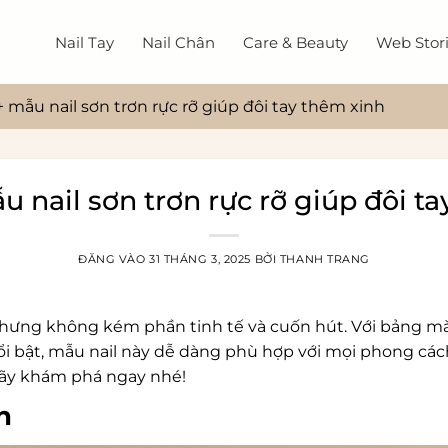
Nail Tay
Nail Chân
Care & Beauty
Web Stor
+ mẫu nail sơn trơn rực rỡ giúp đôi tay thêm xinh
u nail sơn trơn rực rỡ giúp đôi t
ĐĂNG VÀO
31 THÁNG 3, 2025
BỞI
THANH TRANG
 nhưng không kém phần tinh tế và cuốn hút. Với bảng m
ổi bật, mẫu nail này dễ dàng phù hợp với mọi phong các
 hãy khám phá ngay nhé!
ơn