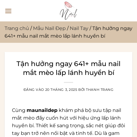
Bỏ
qua
nội
dung
Trang chủ
/
Mẫu Nail Đẹp
/
Nail Tay
/
Tận hưởng ngay
641+ mẫu nail mắt mèo lấp lánh huyền bí
Tận hưởng ngay 641+ mẫu nail
mắt mèo lấp lánh huyền bí
ĐĂNG VÀO
20 THÁNG 3, 2025
BỞI
THANH TRANG
Cùng
maunaildep
khám phá bộ sưu tập nail
mắt mèo đầy cuốn hút với hiệu ứng lấp lánh
huyền bí. Thiết kế sang trọng, sắc nét giúp đôi
tay bạn trở nên nổi bật và tinh tế. Dù là gam