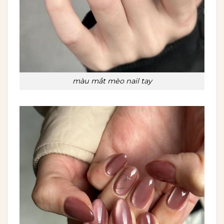
màu mắt mèo nail tay