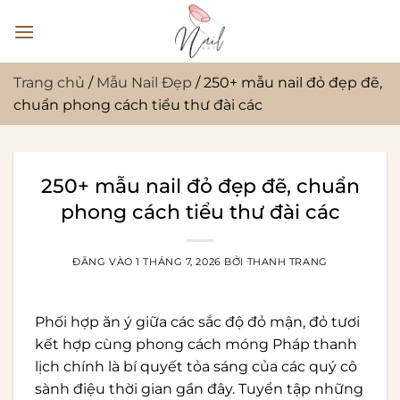
Bỏ
qua
nội
dung
Trang chủ
/
Mẫu Nail Đẹp
/
250+ mẫu nail đỏ đẹp đẽ,
chuẩn phong cách tiểu thư đài các
250+ mẫu nail đỏ đẹp đẽ, chuẩn
phong cách tiểu thư đài các
ĐĂNG VÀO
1 THÁNG 7, 2026
BỞI
THANH TRANG
Phối hợp ăn ý giữa các sắc độ đỏ mận, đỏ tươi
kết hợp cùng phong cách móng Pháp thanh
lịch chính là bí quyết tỏa sáng của các quý cô
sành điệu thời gian gần đây. Tuyển tập những