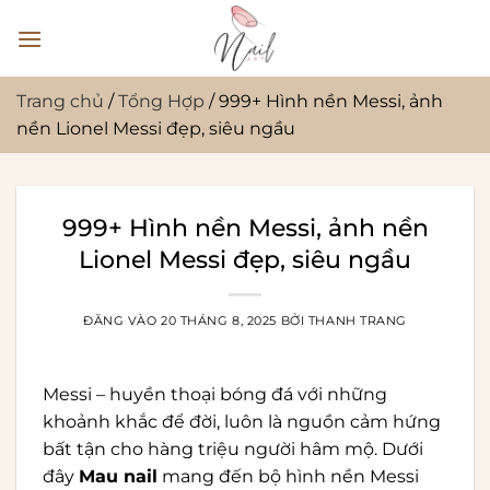
Bỏ
qua
nội
dung
Trang chủ
/
Tổng Hợp
/
999+ Hình nền Messi, ảnh
nền Lionel Messi đẹp, siêu ngầu
999+ Hình nền Messi, ảnh nền
Lionel Messi đẹp, siêu ngầu
ĐĂNG VÀO
20 THÁNG 8, 2025
BỞI
THANH TRANG
Messi – huyền thoại bóng đá với những
khoảnh khắc để đời, luôn là nguồn cảm hứng
bất tận cho hàng triệu người hâm mộ. Dưới
đây
Mau nail
mang đến bộ hình nền Messi