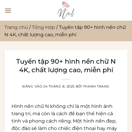
Bỏ
qua
nội
dung
Trang chủ
/
Tổng Hợp
/
Tuyển tập 90+ hình nền chữ
N 4K, chất lượng cao, miễn phí
Tuyển tập 90+ hình nền chữ N
4K, chất lượng cao, miễn phí
ĐĂNG VÀO
24 THÁNG 8, 2025
BỞI
THANH TRANG
Hình nền chữ N không chỉ là một hình ảnh
trang trí, mà còn là cách để bạn thể hiện cá
tính và phong cách riêng. Một hình nền đẹp,
độc đáo sẽ làm cho chiếc điện thoại hay máy