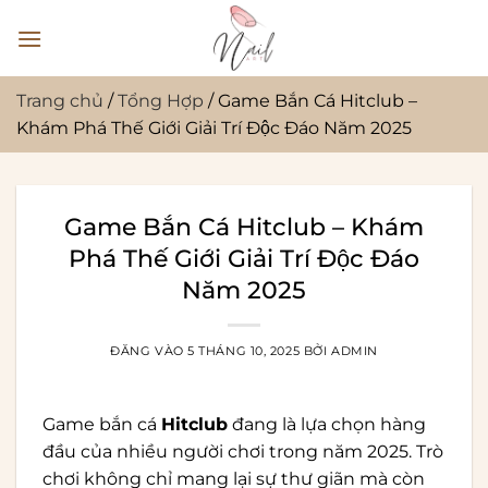
Bỏ
qua
nội
dung
Trang chủ
/
Tổng Hợp
/
Game Bắn Cá Hitclub –
Khám Phá Thế Giới Giải Trí Độc Đáo Năm 2025
Game Bắn Cá Hitclub – Khám
Phá Thế Giới Giải Trí Độc Đáo
Năm 2025
ĐĂNG VÀO
5 THÁNG 10, 2025
BỞI
ADMIN
Game bắn cá
Hitclub
đang là lựa chọn hàng
đầu của nhiều người chơi trong năm 2025. Trò
chơi không chỉ mang lại sự thư giãn mà còn