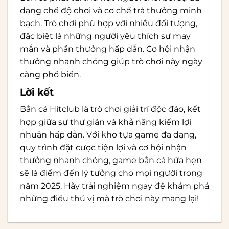
dạng chế độ chơi và cơ chế trả thưởng minh
bạch. Trò chơi phù hợp với nhiều đối tượng,
đặc biệt là những người yêu thích sự may
mắn và phần thưởng hấp dẫn. Cơ hội nhận
thưởng nhanh chóng giúp trò chơi này ngày
càng phổ biến.
Lời kết
Bắn cá Hitclub là trò chơi giải trí độc đáo, kết
hợp giữa sự thư giãn và khả năng kiếm lợi
nhuận hấp dẫn. Với kho tựa game đa dạng,
quy trình đặt cược tiện lợi và cơ hội nhận
thưởng nhanh chóng, game bắn cá hứa hẹn
sẽ là điểm đến lý tưởng cho mọi người trong
năm 2025. Hãy trải nghiệm ngay để khám phá
những điều thú vị mà trò chơi này mang lại!