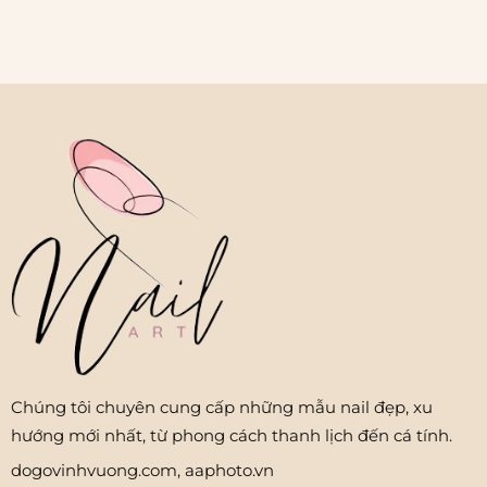
Chúng tôi chuyên cung cấp những mẫu nail đẹp, xu
hướng mới nhất, từ phong cách thanh lịch đến cá tính.
dogovinhvuong.com
,
aaphoto.vn