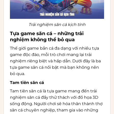
Trải nghiệm săn cá kịch tính
Tựa game săn cá – những trải
nghiệm không thể bỏ qua
Thế giới game bắn cá đa dạng với nhiều tựa
game độc đáo, mỗi trò chơi mang lại trải
nghiệm riêng biệt và hấp dẫn. Dưới đây là ba
tựa game săn cá nổi bật mà bạn không nên
bỏ qua.
Tam tiên săn cá
Tam tiên săn cá là tựa game mang đến trải
nghiệm săn cá đầy thử thách với đồ họa 3D
sống động. Người chơi sẽ hóa thân thành thợ
săn cá chuyên nghiệp, tham gia vào những