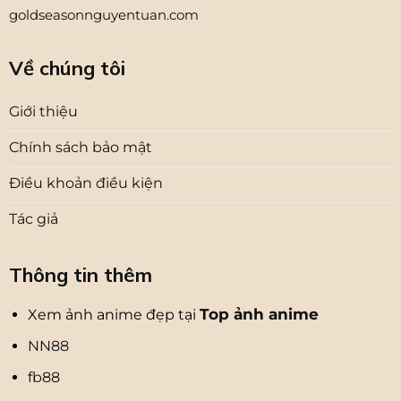
goldseasonnguyentuan.com
Về chúng tôi
Giới thiệu
Chính sách bảo mật
Điều khoản điều kiện
Tác giả
Thông tin thêm
Top ảnh anime
Xem ảnh anime đẹp tại
NN88
fb88