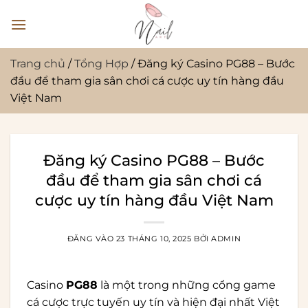
Bỏ
qua
nội
dung
Trang chủ
/
Tổng Hợp
/
Đăng ký Casino PG88 – Bước
đầu để tham gia sân chơi cá cược uy tín hàng đầu
Việt Nam
Đăng ký Casino PG88 – Bước
đầu để tham gia sân chơi cá
cược uy tín hàng đầu Việt Nam
ĐĂNG VÀO
23 THÁNG 10, 2025
BỞI
ADMIN
Casino
PG88
là một trong những cổng game
cá cược trực tuyến uy tín và hiện đại nhất Việt