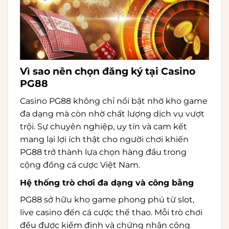
Vì sao nên chọn đăng ký tại Casino
PG88
Casino PG88 không chỉ nổi bật nhờ kho game
đa dạng mà còn nhờ chất lượng dịch vụ vượt
trội. Sự chuyên nghiệp, uy tín và cam kết
mang lại lợi ích thật cho người chơi khiến
PG88 trở thành lựa chọn hàng đầu trong
cộng đồng cá cược Việt Nam.
Hệ thống trò chơi đa dạng và công bằng
PG88 sở hữu kho game phong phú từ slot,
live casino đến cá cược thể thao. Mỗi trò chơi
đều được kiểm định và chứng nhận công