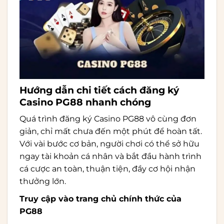
Hướng dẫn chi tiết cách đăng ký
Casino PG88 nhanh chóng
Quá trình đăng ký Casino PG88 vô cùng đơn
giản, chỉ mất chưa đến một phút để hoàn tất.
Với vài bước cơ bản, người chơi có thể sở hữu
ngay tài khoản cá nhân và bắt đầu hành trình
cá cược an toàn, thuận tiện, đầy cơ hội nhận
thưởng lớn.
Truy cập vào trang chủ chính thức của
PG88