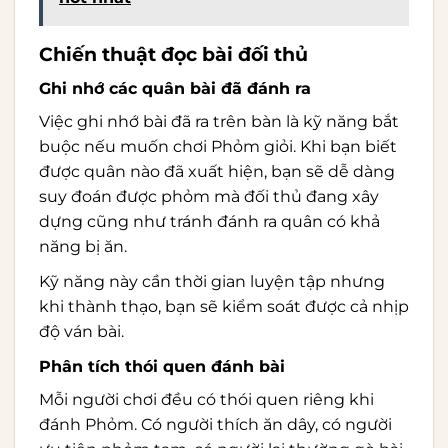
Chiến thuật đọc bài đối thủ
Ghi nhớ các quân bài đã đánh ra
Việc ghi nhớ bài đã ra trên bàn là kỹ năng bắt
buộc nếu muốn chơi Phỏm giỏi. Khi bạn biết
được quân nào đã xuất hiện, bạn sẽ dễ dàng
suy đoán được phỏm mà đối thủ đang xây
dựng cũng như tránh đánh ra quân có khả
năng bị ăn.
Kỹ năng này cần thời gian luyện tập nhưng
khi thành thạo, bạn sẽ kiểm soát được cả nhịp
độ ván bài.
Phân tích thói quen đánh bài
Mỗi người chơi đều có thói quen riêng khi
đánh Phỏm. Có người thích ăn dây, có người