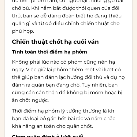
ưu tiên phỏm tam, có người lại thường gò bài
chờ bù. Khi nắm bắt được thói quen của đối
thủ, bạn sẽ dễ dàng đoán biết họ đang thiếu
quân gì và từ đó điều chỉnh chiến thuật cho
phù hợp.
Chiến thuật chốt hạ cuối ván
Tính toán thời điểm hạ phỏm
Không phải lúc nào có phỏm cũng nên hạ
ngay. Việc giữ lại phỏm thêm một vài lượt có
thể giúp bạn đánh lạc hướng đối thủ và dụ họ
đánh ra quân bạn đang chờ. Tuy nhiên, bạn
cũng cần cẩn thận để không bị móm hoặc bị
ăn chốt ngược.
Thời điểm hạ phỏm lý tưởng thường là khi
bạn đã loại bỏ gần hết bài rác và nắm chắc
khả năng an toàn cho quân chốt.
Chọn quân đánh ở lượt cuối