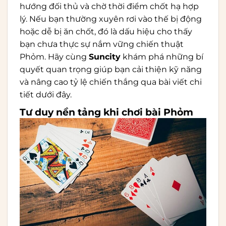
hướng đối thủ và chờ thời điểm chốt hạ hợp
lý. Nếu bạn thường xuyên rơi vào thế bị động
hoặc dễ bị ăn chốt, đó là dấu hiệu cho thấy
bạn chưa thực sự nắm vững chiến thuật
Phỏm. Hãy cùng
Suncity
khám phá những bí
quyết quan trọng giúp bạn cải thiện kỹ năng
và nâng cao tỷ lệ chiến thắng qua bài viết chi
tiết dưới đây.
Tư duy nền tảng khi chơi bài Phỏm