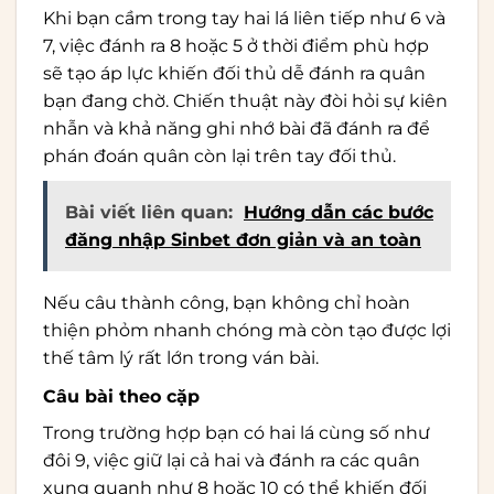
Khi bạn cầm trong tay hai lá liên tiếp như 6 và
7, việc đánh ra 8 hoặc 5 ở thời điểm phù hợp
sẽ tạo áp lực khiến đối thủ dễ đánh ra quân
bạn đang chờ. Chiến thuật này đòi hỏi sự kiên
nhẫn và khả năng ghi nhớ bài đã đánh ra để
phán đoán quân còn lại trên tay đối thủ.
Bài viết liên quan:
Hướng dẫn các bước
đăng nhập Sinbet đơn giản và an toàn
Nếu câu thành công, bạn không chỉ hoàn
thiện phỏm nhanh chóng mà còn tạo được lợi
thế tâm lý rất lớn trong ván bài.
Câu bài theo cặp
Trong trường hợp bạn có hai lá cùng số như
đôi 9, việc giữ lại cả hai và đánh ra các quân
xung quanh như 8 hoặc 10 có thể khiến đối