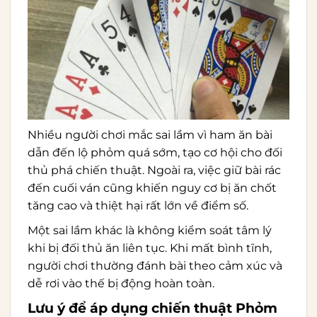
Nhiều người chơi mắc sai lầm vì ham ăn bài
dẫn đến lộ phỏm quá sớm, tạo cơ hội cho đối
thủ phá chiến thuật. Ngoài ra, việc giữ bài rác
đến cuối ván cũng khiến nguy cơ bị ăn chốt
tăng cao và thiệt hại rất lớn về điểm số.
Một sai lầm khác là không kiểm soát tâm lý
khi bị đối thủ ăn liên tục. Khi mất bình tĩnh,
người chơi thường đánh bài theo cảm xúc và
dễ rơi vào thế bị động hoàn toàn.
Lưu ý để áp dụng chiến thuật Phỏm