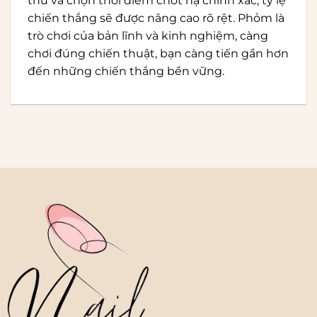
thủ và chọn thời điểm chốt hạ chính xác, tỷ lệ
chiến thắng sẽ được nâng cao rõ rệt. Phỏm là
trò chơi của bản lĩnh và kinh nghiệm, càng
chơi đúng chiến thuật, bạn càng tiến gần hơn
đến những chiến thắng bền vững.