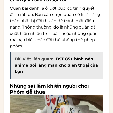
Quân bài đánh ra ở lượt cuối có tính quyết
định rất lớn. Bạn cần chọn quân có khả năng
thấp nhất bị đối thủ ăn để tránh mất điểm
nặng. Thông thường, đó là những quân đã
xuất hiện nhiều trên bàn hoặc những quân
mà bạn biết chắc đối thủ không thể ghép
phỏm.
Bài viết liên quan:
BST 85+ hình nền
anime đôi lãng mạn cho điện thoại của
bạn
Những sai lầm khiến người chơi
Phỏm dễ thua