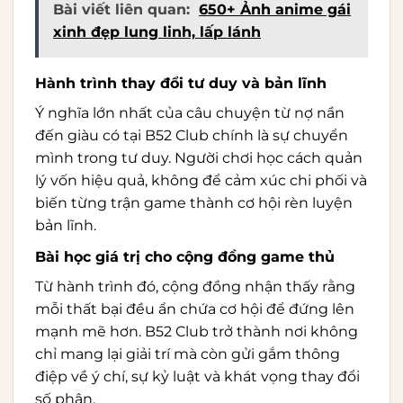
Bài viết liên quan:
650+ Ảnh anime gái
xinh đẹp lung linh, lấp lánh
Hành trình thay đổi tư duy và bản lĩnh
Ý nghĩa lớn nhất của câu chuyện từ nợ nần
đến giàu có tại B52 Club chính là sự chuyển
mình trong tư duy. Người chơi học cách quản
lý vốn hiệu quả, không để cảm xúc chi phối và
biến từng trận game thành cơ hội rèn luyện
bản lĩnh.
Bài học giá trị cho cộng đồng game thủ
Từ hành trình đó, cộng đồng nhận thấy rằng
mỗi thất bại đều ẩn chứa cơ hội để đứng lên
mạnh mẽ hơn. B52 Club trở thành nơi không
chỉ mang lại giải trí mà còn gửi gắm thông
điệp về ý chí, sự kỷ luật và khát vọng thay đổi
số phận.