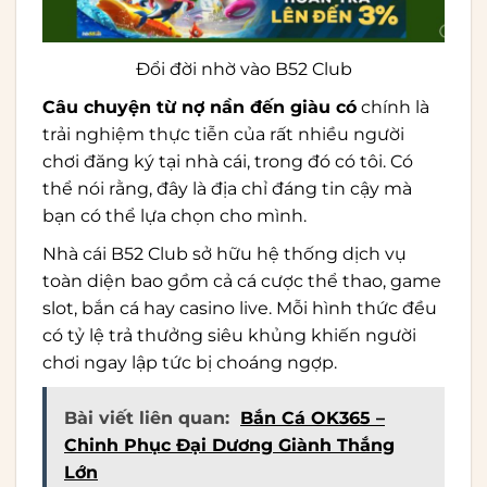
Đổi đời nhờ vào B52 Club
Câu chuyện từ nợ nần đến giàu có
chính là
trải nghiệm thực tiễn của rất nhiều người
chơi đăng ký tại nhà cái, trong đó có tôi. Có
thể nói rằng, đây là địa chỉ đáng tin cậy mà
bạn có thể lựa chọn cho mình.
Nhà cái B52 Club sở hữu hệ thống dịch vụ
toàn diện bao gồm cả cá cược thể thao, game
slot, bắn cá hay casino live. Mỗi hình thức đều
có tỷ lệ trả thưởng siêu khủng khiến người
chơi ngay lập tức bị choáng ngợp.
Bài viết liên quan:
Bắn Cá OK365 –
Chinh Phục Đại Dương Giành Thắng
Lớn