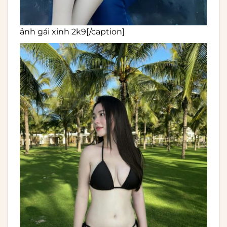
ảnh gái xinh 2k9[/caption]