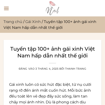
Bỏ
qua
nội
dung
Trang chủ
/
Gái Xinh
/
Tuyển tập 100+ ảnh gái xinh
Việt Nam hấp dẫn nhất thế giới
Tuyển tập 100+ ảnh gái xinh Việt
Nam hấp dẫn nhất thế giới
ĐĂNG VÀO
3 THÁNG 4, 2025
BỞI
THANH TRANG
Gái xinh luôn có sức hút đặc biệt, từ nụ cười
rạng rỡ đến ánh mắt cuốn hút. Mỗi bức ảnh
đều toát lên vẻ đẹp đầy sức sống, làm tan
chảy mọi ánh nhìn. Dù là phong cách dịu