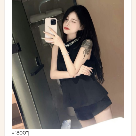
=”800″]