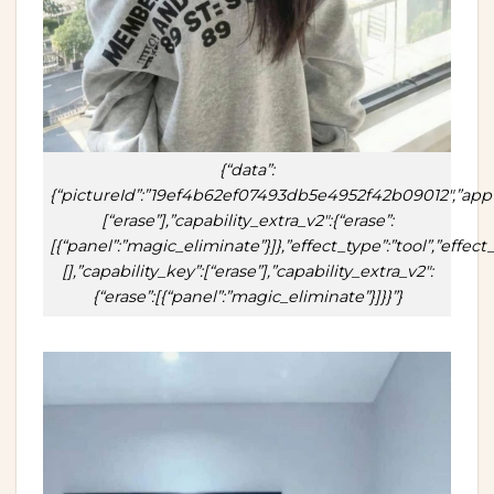
{“data”:
{“pictureId”:”19ef4b62ef07493db5e4952f42b09012″,”appversion
[“erase”],”capability_extra_v2″:{“erase”:
[{“panel”:”magic_eliminate”}]},”effect_type”:”tool”,”effe
[],”capability_key”:[“erase”],”capability_extra_v2″:
{“erase”:[{“panel”:”magic_eliminate”}]}}”}