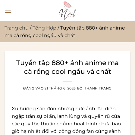
Bỏ
qua
nội
dung
Trang chủ
/
Tổng Hợp
/
Tuyển tập 880+ ảnh anime
ma cà rồng cool ngầu và chất
Tuyển tập 880+ ảnh anime ma
cà rồng cool ngầu và chất
ĐĂNG VÀO
21 THÁNG 6, 2026
BỞI
THANH TRANG
Xu hướng săn đón những bức ảnh đại diện
ngập tràn sự bí ẩn, lạnh lùng và quyến rũ của
các quý tộc thuần chủng hoạt hình chưa bao
giờ hạ nhiệt đối với cộng đồng fan cứng sành