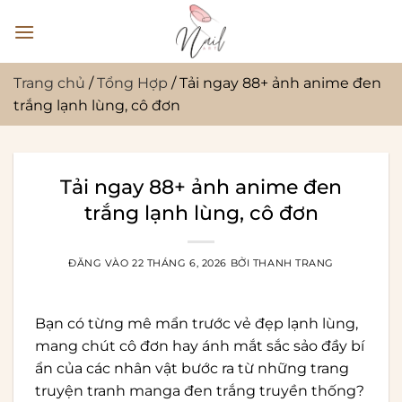
Bỏ
qua
nội
dung
Trang chủ
/
Tổng Hợp
/
Tải ngay 88+ ảnh anime đen
trắng lạnh lùng, cô đơn
Tải ngay 88+ ảnh anime đen
trắng lạnh lùng, cô đơn
ĐĂNG VÀO
22 THÁNG 6, 2026
BỞI
THANH TRANG
Bạn có từng mê mẩn trước vẻ đẹp lạnh lùng,
mang chút cô đơn hay ánh mắt sắc sảo đầy bí
ẩn của các nhân vật bước ra từ những trang
truyện tranh manga đen trắng truyền thống?