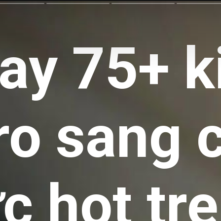
ay 75+ ki
ro sang 
c hot tr