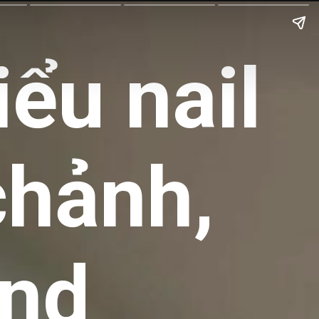
ểu nail
chảnh,
end