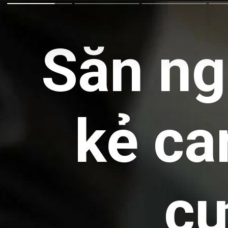
Săn ng
kẻ ca
cự