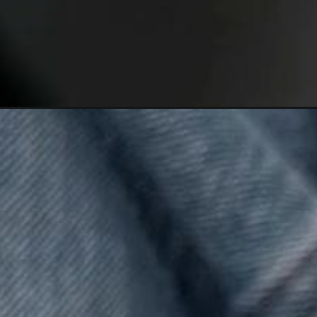
Đang mở
https://darkred-louse-690448.hostingersite.com/