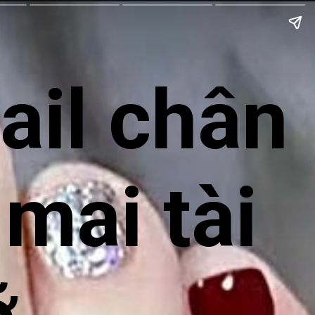
ail chân
 mai tài