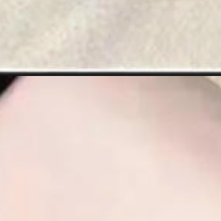
Đang mở
https://darkred-louse-690448.hostingersite.com/