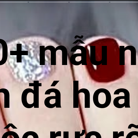
+ mẫu n
h đá hoa