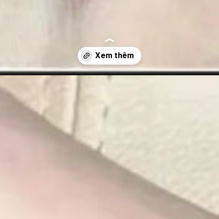
nail-chan-tet/