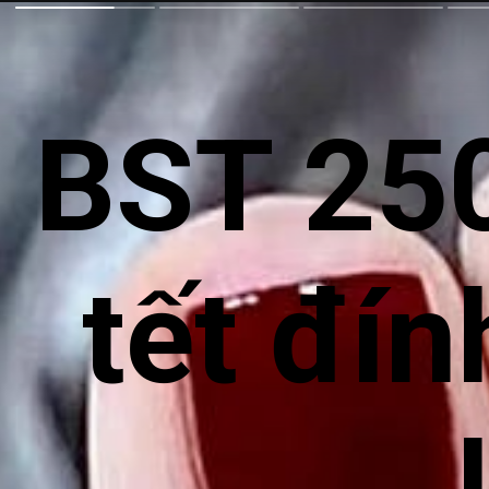
BST 250
tết đín