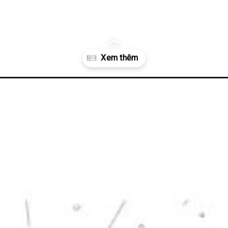
ranh-to-mau-phong-canh/