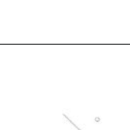
Đang mở
https://darkred-louse-690448.hostingersite.com/t